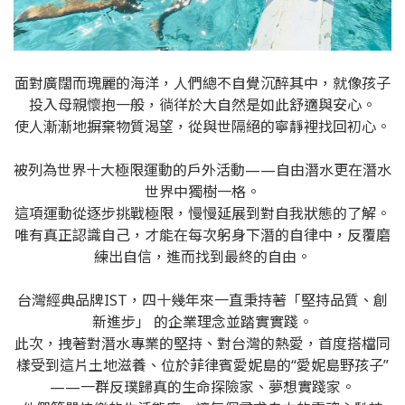
面對廣闊而瑰麗的海洋，人們總不自覺沉醉其中，就像孩子
投入母親懷抱一般，徜徉於大自然是如此舒適與安心。
使人漸漸地摒棄物質渴望，從與世隔絕的寧靜裡找回初心。
被列為世界十大極限運動的戶外活動——自由潛水更在潛水
世界中獨樹一格。
這項運動從逐步挑戰極限，慢慢延展到對自我狀態的了解。
唯有真正認識自己，才能在每次躬身下潛的自律中，反覆磨
練出自信，進而找到最終的自由。
台灣經典品牌
IST
，四十幾年來一直秉持著「堅持品質、創
新進步」 的企業理念並踏實實踐。
此次，拽著對潛水專業的堅持、對台灣的熱愛，首度搭檔同
樣受到這片土地滋養、位於菲律賓愛妮島的“愛妮島野孩子”
——一群反璞歸真的生命探險家、夢想實踐家。