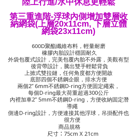
陸上行進/水中休息更輕鬆
第三重進階-
浮球內側增加雙層
收
納網袋(上層20x11cm, 下層立體
網袋23x11cm)
600D
聚酯纖維布料，輕量耐磨
橡膠內胎設計穩固耐久
外袋包覆式設計，完美包覆內胎不外露，美觀有型
後背帶設計，騰出雙手輕鬆背負
上掀式雙拉鏈，任何角度都方便開啟
底部四個不銹鋼企眼，排水方便
2” 6mm
D-ring
兩個
不銹鋼
方便固定繩索，
D-ring
300
每個
最大荷重超過
公斤
2” 5mm
D-ring
內裡加車
不銹鋼
，方便收納固定潛
導繩
D-ring
側邊
設計，方便連接其他浮球，吊掛配件也
很方便
商品規格
尺寸：
75cm X 21cm