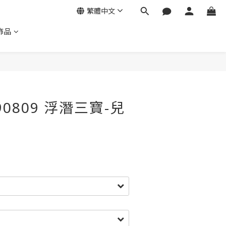
繁體中文
飾品
590809 浮潛三寶-兒