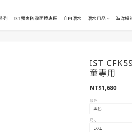
能系列
IST獨家防霧面鏡專區
自由潛水
潛水用品
海洋鋼
IST CFK
童專用
NT$1,680
顏色
尺寸