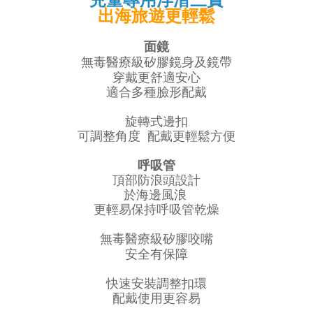
出海旅遊更輕鬆
面鏡
矽膠鏡身及鏡帶
無毒
醫療級
穿戴更舒適安心
適合多種臉形配戴
旋轉式邊扣
可調整角度 配戴更輕鬆方便
呼吸管
頂部防浪頭設計
於海邊風浪
更輕易保持呼吸管乾燥
矽膠咬嘴
無毒
醫療級
安全有保障
快速安裝調整扣環
配戴使用更容易