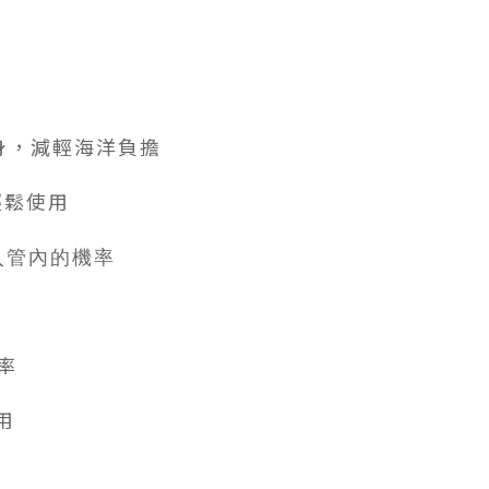
身，減輕海洋負擔
輕鬆使用
入管內的機率
率
用