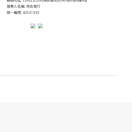
聯絡地址:
114台北市內湖區陽光街345巷6號6樓A室
營業人名稱: 林志商行
統一編號: 42521333