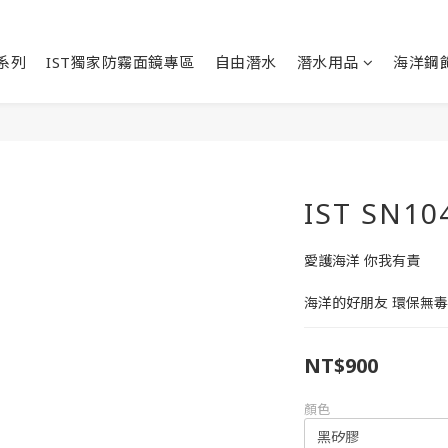
能系列
IST獨家防霧面鏡專區
自由潛水
潛水用品
海洋鋼
IST SN
愛護海洋 你我有責
海洋的好朋友 環保無
NT$900
顏色