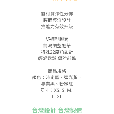
雙材質彈性分佈
蹼面導流設計
推進力有效升級
舒適型腳套
簡易調整蛙帶
特殊22度角設計
輕輕鬆鬆 優雅前進
商品規格
顏色：時尚藍、螢光黃、
專業黑、粉嫩紅
尺寸：
XS, S, M,
L, XL
台灣設計 台灣製造