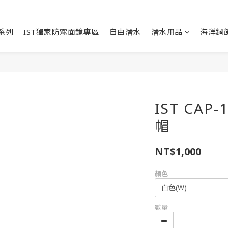
能系列
IST獨家防霧面鏡專區
自由潛水
潛水用品
海洋鋼
IST CA
帽
NT$1,000
顏色
數量