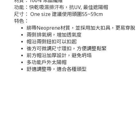
材質：100% 聚酯纖維
功能：快乾吸濕排汗布，抗UV, 最佳遮陽帽
尺寸： One size 建議使用頭圍55~59cm
特色：
綁帶Neoprene材質，並採用加大扣具，更易穿脫
兩側排氣網，增加透氣度
帽沿兩側鈕扣可以扣起
後方可微調尺寸環扣，方便調整鬆緊
前方帽沿加厚設計，避免坍塌
多功能戶外太陽帽
舒適調整帶，適合各種頭型