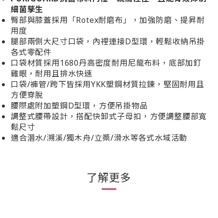
細菌孳生
臀部與膝蓋採用「Rotex耐磨布」，加強防磨、提昇耐
用度
腿部兩側大尺寸口袋，內裡連接D型環，輕鬆收納吊掛
各式零配件
口袋材質採用1680丹高密度耐用尼龍布料，底部加釘
雞眼，耐用且排水快速
口袋/褲管/跨下皆採用YKK塑鋼材質拉鍊，堅固耐用且
方便穿脫
腰際處附加塑鋼D型環，方便吊掛物品
調整式腰帶設計，搭配快卸式子母扣，方便調整腰部寬
鬆尺寸
適合潛水/溯溪/獨木舟/立槳/滑水等各式水域活動
了解更多