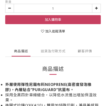
數量
加入購物車
加入追蹤清單
商品描述
送貨及付款方式
顧客評價
商品描述
外層使用彈性尼龍布料NEOPRENE(高密度發泡橡
膠)，內層貼合”PURiGUARD”抗菌布。
採用全黑四針車線縫合，以降低水流進出增加保溫效
果。
後開式拉鍊(YKK#10)，雙肩加特殊印刷，兼具美感與