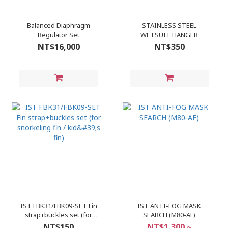
Balanced Diaphragm
STAINLESS STEEL
Regulator Set
WETSUIT HANGER
NT$16,000
NT$350
IST FBK31/FBK09-SET Fin
IST ANTI-FOG MASK
strap+buckles set (for
SEARCH (M80-AF)
snorkeling fin / kid's fin)
NT$150
NT$1,300 ~