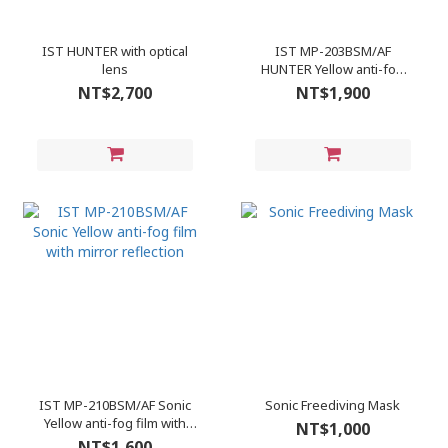
IST HUNTER with optical
IST MP-203BSM/AF
lens
HUNTER Yellow anti-fog
film with mirror reflection
NT$2,700
NT$1,900
IST MP-210BSM/AF Sonic
Sonic Freediving Mask
Yellow anti-fog film with
NT$1,000
mirror reflection
NT$1,600