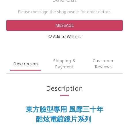
Please message the shop owner for order details.
MESSAGE
Add to Wishlist
Shipping &
Customer
Description
Payment
Reviews
Description
東方臉型專用 風靡三十年
酷炫電鍍鏡片系列