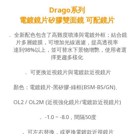
Drago系列
電鍍鏡片矽膠雙面鏡 可配鏡片
． 全新配色包含了高難度噴漆與電鍍外框；結合鏡
片多層鍍膜，可增加光線過濾，提高透視率
達到98%以上，並可替水下景物增艷，使用者選
擇更趨多樣化
． 可更換近視鏡片與電鍍款近視鏡片
顏色：電鍍鏡片-黑矽膠-綠框(BSM-BS/GN)、
OL2 / OL2M (近視強化鏡片/電鍍款近視鏡片)
． -1.0 ~ -8.0，間隔50度
． 可左右替換，或更換電鍍款近視鏡片