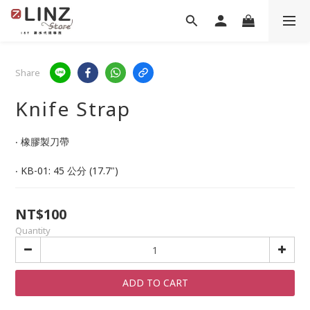
Share
Knife Strap
‧ 橡膠製刀帶
‧ KB-01: 45 公分 (17.7")
NT$100
Quantity
ADD TO CART