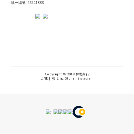
統一編號: 42521333
Copyright © 2018 林志商行
LINE
FB-Linz Store
｜
｜
instagram