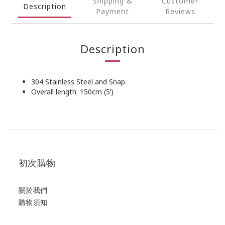
Shipping &
Customer
Description
Payment
Reviews
Description
304 Stainless Steel and Snap.
Overall length: 150cm (5’)
初次購物
關於我們
購物須知