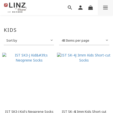
KIDS
Sort by
48 Items per page
IST SK3-J Kid's Neoprene Socks
IST SK-4J 3mm Kids Short-cut